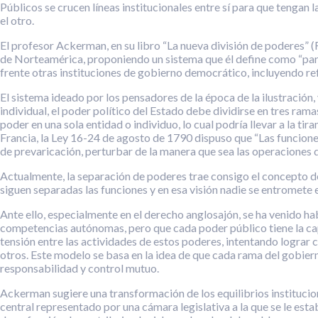
Públicos se crucen líneas institucionales entre sí para que tenga
el otro.
El profesor Ackerman, en su libro “La nueva división de poderes” 
de Norteamérica, proponiendo un sistema que él define como “par
frente otras instituciones de gobierno democrático, incluyendo re
El sistema ideado por los pensadores de la época de la ilustración
individual, el poder político del Estado debe dividirse en tres ramas
poder en una sola entidad o individuo, lo cual podría llevar a la ti
Francia, la Ley 16-24 de agosto de 1790 dispuso que “Las funcione
de prevaricación, perturbar de la manera que sea las operaciones de
Actualmente, la separación de poderes trae consigo el concepto
siguen separadas las funciones y en esa visión nadie se entromete e
Ante ello, especialmente en el derecho anglosajón, se ha venido h
competencias autónomas, pero que cada poder público tiene la capa
tensión entre las actividades de estos poderes, intentando lograr c
otros. Este modelo se basa en la idea de que cada rama del gobierno
responsabilidad y control mutuo.
Ackerman sugiere una transformación de los equilibrios institucio
central representado por una cámara legislativa a la que se le es