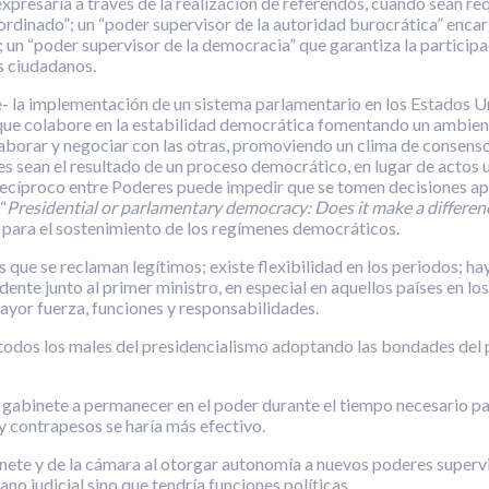
 expresaría a través de la realización de referendos, cuando sean re
ordinado”; un “poder supervisor de la autoridad burocrática” encar
; un “poder supervisor de la democracia” que garantiza la participa
s ciudadanos.
implementación de un sistema parlamentario en los Estados Unid
ue colabore en la estabilidad democrática fomentando un ambient
aborar y negociar con las otras, promoviendo un clima de consenso 
s sean el resultado de un proceso democrático, en lugar de actos 
l recíproco entre Poderes puede impedir que se tomen decisiones
 “
Presidential or parlamentary democracy: Does it make a differen
para el sostenimiento de los regímenes democráticos.
 que se reclaman legítimos; existe flexibilidad en los periodos; ha
nte junto al primer ministro, en especial en aquellos países en los
mayor fuerza, funciones y responsabilidades.
todos los males del presidencialismo adoptando las bondades del p
 su gabinete a permanecer en el poder durante el tiempo necesario 
y contrapesos se haría más efectivo.
nete y de la cámara al otorgar autonomía a nuevos poderes supervi
no judicial sino que tendría funciones políticas.