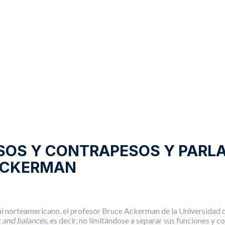
ESOS Y CONTRAPESOS Y PAR
 ACKERMAN
 norteamericano, el profesor Bruce Ackerman de la Universidad de 
 and balances
, es decir, no limitándose a separar sus funciones y 