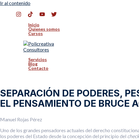
Ir al contenido
Inicio
Quienes somos
Cursos
Servicios
Blog
Contacto
SEPARACIÓN DE PODERES, P
EL PENSAMIENTO DE BRUCE
Manuel Rojas Pérez
Uno de los grandes pensadores actuales del derecho constitucional
los poderes del Estado desde la concepción del principio del
check