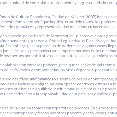
n la oportunidad de controlarse mutuamente y lograr equilibrios q
(Fondo de Cultura Económica, Ciudad de México, 2007) hace una crít
lamentarismo acotado” que implica un modelo donde los poderes d
ferendos populares y representatividad municipal en las instancias
, y en especial por el barón de Montesquieu, plantea que para preve
 independientes, a saber, el Poder Legislativo, el Ejecutivo y el Jud
ranía. Sin embargo, esa separación de poderes en algunos casos llegó
s judiciales son y permanecerán siempre separadas de las funcione
 los cuerpos administrativos ni citar ante ellos a los administrado
 de colaboración entre los poderes, pero que se entiende más co
n las actividades y competencias los otros órganos, y por tanto nun
ablando del
check and balances
o sistema de pesos y contrapesos, d
cidad e incluso la obligación para ejercer controles y frenos a lo
on esto que haya un equilibrio institucional que evite que un poder
 tiene el derecho y la responsabilidad de supervisar y limitar el p
nales de la clásica separación tripartita de poderes. En su model
tablecen contrapesos y frenos por otros poderes y actividades, co