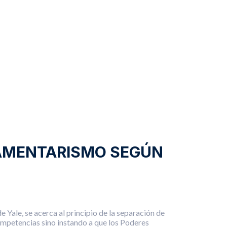
LAMENTARISMO SEGÚN
Yale, se acerca al principio de la separación de
competencias sino instando a que los Poderes