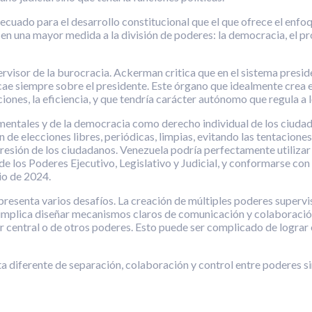
ecuado para el desarrollo constitucional que el que ofrece el en
en una mayor medida a la división de poderes: la democracia, el pr
ervisor de la burocracia. Ackerman critica que en el sistema presid
recae siempre sobre el presidente. Este órgano que idealmente crea
ones, la eficiencia, y que tendría carácter autónomo que regula a l
tales y de la democracia como derecho individual de los ciudadan
 de elecciones libres, periódicas, limpias, evitando las tentaciones
esión de los ciudadanos. Venezuela podría perfectamente utilizar 
de los Poderes Ejecutivo, Legislativo y Judicial, y conformarse c
io de 2024.
senta varios desafíos. La creación de múltiples poderes supervis
o implica diseñar mecanismos claros de comunicación y colaboració
er central o de otros poderes. Esto puede ser complicado de logra
a diferente de separación, colaboración y control entre poderes 