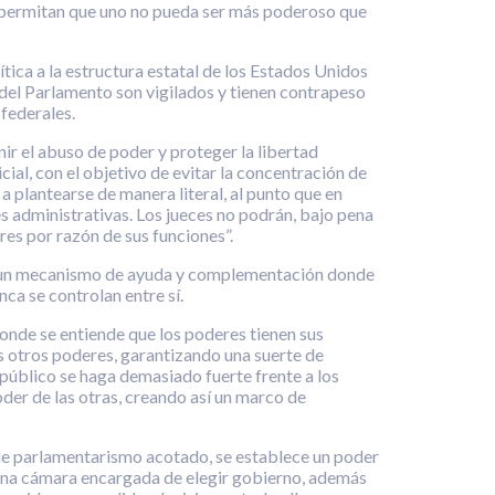
ue permitan que uno no pueda ser más poderoso que
ica a la estructura estatal de los Estados Unidos
el Parlamento son vigilados y tienen contrapeso
 federales.
nir el abuso de poder y proteger la libertad
icial, con el objetivo de evitar la concentración de
 a plantearse de manera literal, al punto que en
s administrativas. Los jueces no podrán, bajo pena
res por razón de sus funciones”.
mo un mecanismo de ayuda y complementación donde
ca se controlan entre sí.
onde se entiende que los poderes tienen sus
s otros poderes, garantizando una suerte de
 público se haga demasiado fuerte frente a los
oder de las otras, creando así un marco de
o de parlamentarismo acotado, se establece un poder
n una cámara encargada de elegir gobierno, además