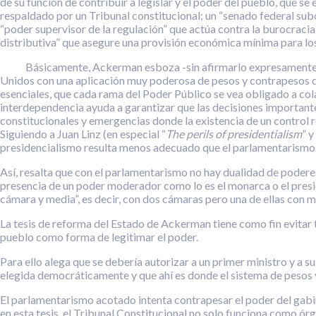
de su función de contribuir a legislar y el poder del pueblo, que se
respaldado por un Tribunal constitucional; un “senado federal sub
“poder supervisor de la regulación” que actúa contra la burocracia
distributiva” que asegure una provisión económica mínima para lo
Básicamente, Ackerman esboza -sin afirmarlo expresamente- la 
Unidos con una aplicación muy poderosa de pesos y contrapesos q
esenciales, que cada rama del Poder Público se vea obligado a col
interdependencia ayuda a garantizar que las decisiones importante
constitucionales y emergencias donde la existencia de un contro
Siguiendo a Juan Linz (en especial “
The perils of presidentialism
” y
presidencialismo resulta menos adecuado que el parlamentarismo 
Así, resalta que con el parlamentarismo no hay dualidad de poderes
presencia de un poder moderador como lo es el monarca o el preside
cámara y media”, es decir, con dos cámaras pero una de ellas con 
La tesis de reforma del Estado de Ackerman tiene como fin evitar 
pueblo como forma de legitimar el poder.
Para ello alega que se debería autorizar a un primer ministro y a
elegida democráticamente y que ahí es donde el sistema de pesos 
El parlamentarismo acotado intenta contrapesar el poder del gabi
en esta tesis, el Tribunal Constitucional no solo funciona como órga