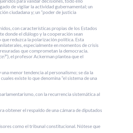
queridos para validar decisiones, todo ello
gado de vigilar la actividad gubernamental; un
ción ciudadana y; un “poder de justicia
os, con características propias de los Estados
e donde el diálogo y la cooperación sean
que reduzca la polarización política. Esta
unilaterales, especialmente en momentos de crisis
 apresuradas que comprometan la democracia.
ce?
”), el profesor Ackerman plantea que el
y una menor tendencia al personalismo; se da la
 cuales existe lo que denomina “el sistema de una
arlamentarismo, con la recurrencia sistemática al
para obtener el respaldo de una cámara de diputados
sores como el tribunal constitucional. Nótese que