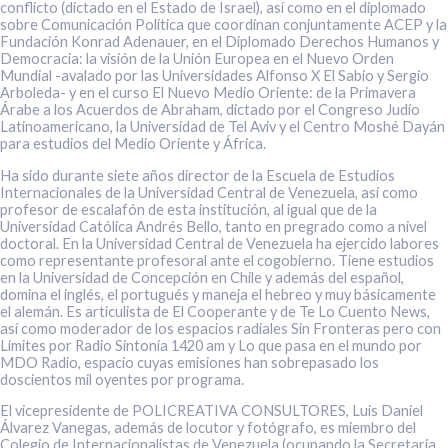
conflicto (dictado en el Estado de Israel), así como en el diplomado
sobre Comunicación Política que coordinan conjuntamente ACEP y la
Fundación Konrad Adenauer, en el Diplomado Derechos Humanos y
Democracia: la visión de la Unión Europea en el Nuevo Orden
Mundial -avalado por las Universidades Alfonso X El Sabio y Sergio
Arboleda- y en el curso El Nuevo Medio Oriente: de la Primavera
Árabe a los Acuerdos de Abraham, dictado por el Congreso Judío
Latinoamericano, la Universidad de Tel Aviv y el Centro Moshé Dayán
para estudios del Medio Oriente y África.
Ha sido durante siete años director de la Escuela de Estudios
Internacionales de la Universidad Central de Venezuela, así como
profesor de escalafón de esta institución, al igual que de la
Universidad Católica Andrés Bello, tanto en pregrado como a nivel
doctoral. En la Universidad Central de Venezuela ha ejercido labores
como representante profesoral ante el cogobierno. Tiene estudios
en la Universidad de Concepción en Chile y además del español,
domina el inglés, el portugués y maneja el hebreo y muy básicamente
el alemán. Es articulista de El Cooperante y de Te Lo Cuento News,
así como moderador de los espacios radiales Sin Fronteras pero con
Límites por Radio Sintonía 1420 am y Lo que pasa en el mundo por
MDO Radio, espacio cuyas emisiones han sobrepasado los
doscientos mil oyentes por programa.
El vicepresidente de POLICREATIVA CONSULTORES, Luis Daniel
Álvarez Vanegas, además de locutor y fotógrafo, es miembro del
Colegio de Internacionalistas de Venezuela (ocupando la Secretaría